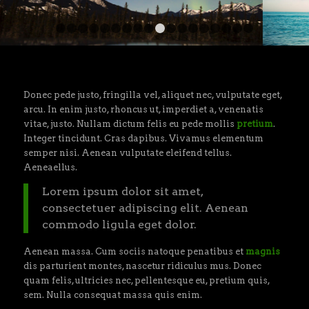
1
2
3
4
5
6
7
8
9
10
11
12
13
14
15
16
Donec pede justo, fringilla vel, aliquet nec, vulputate eget,
arcu. In enim justo, rhoncus ut, imperdiet a, venenatis
vitae, justo. Nullam dictum felis eu pede mollis
pretium
.
Integer tincidunt. Cras dapibus. Vivamus elementum
semper nisi. Aenean vulputate eleifend tellus.
Aeneaellus.
Lorem ipsum dolor sit amet,
consectetuer adipiscing elit. Aenean
commodo ligula eget dolor.
Aenean massa. Cum sociis natoque penatibus et
magnis
dis parturient montes, nascetur ridiculus mus. Donec
quam felis, ultricies nec, pellentesque eu, pretium quis,
sem. Nulla consequat massa quis enim.