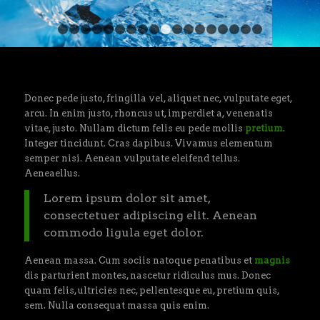
1
2
3
4
5
6
7
8
9
10
11
12
13
14
15
16
Donec pede justo, fringilla vel, aliquet nec, vulputate eget,
arcu. In enim justo, rhoncus ut, imperdiet a, venenatis
vitae, justo. Nullam dictum felis eu pede mollis
pretium
.
Integer tincidunt. Cras dapibus. Vivamus elementum
semper nisi. Aenean vulputate eleifend tellus.
Aeneaellus.
Lorem ipsum dolor sit amet,
consectetuer adipiscing elit. Aenean
commodo ligula eget dolor.
Aenean massa. Cum sociis natoque penatibus et
magnis
dis parturient montes, nascetur ridiculus mus. Donec
quam felis, ultricies nec, pellentesque eu, pretium quis,
sem. Nulla consequat massa quis enim.